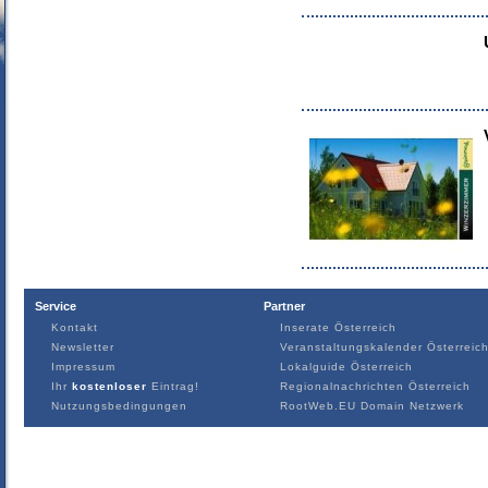
Service
Partner
Kontakt
Inserate Österreich
Newsletter
Veranstaltungskalender Österreic
Impressum
Lokalguide Österreich
Ihr
kostenloser
Eintrag!
Regionalnachrichten Österreich
Nutzungsbedingungen
RootWeb.EU Domain Netzwerk